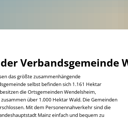
Sitzun
Haupt
Nachr
ngebote
Friedhofsverwaltung
Manda
Hausha
Dokument
Nachr
Vorlag
 Verbandsgemeinde
Katastrophen-/Notfallvorsorge
Sonsti
Gesch
Friedh
erfahren
Klimaschutz
Die Ve
Verga
Satzu
Meldeamt
Berühm
Öffent
Online 
Satzun
ionen zur E-Rechnung
Nachrichtenblatt
Besch
 der Verbandsgemeinde W
2026
Hunde
Ordnungsamt
2025
Wiede
hessen das größte zusammenhängende
Schiedsmann
2024
sgemeinde selbst befinden sich 1.161 Hektar
2023
Sicherheitsberater für Senioren
 besitzen die Ortsgemeinden Wendelsheim,
2022
m zusammen über 1.000 Hektar Wald. Die Gemeinden
Standesamt
Geburte
rschlossen. Mit dem Personennahverkehr sind die
Wasserversorgung
Heiraten
Landeshauptstadt Mainz einfach und bequem zu
Trinkwas
Kirchenau