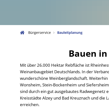
Stellena
Über die
Vergabev
Bürgerservice
Bauleitplanung
Wahlen
Informat
Bauen in
Mit über 26.000 Hektar Rebfläche ist Rhein
Weinanbaugebiet Deutschlands. In der Verband
wunderschöne Weinberglandschaft. Weiterhin
Wonsheim, Stein-Bockenheim und Siefershei
sind durch ein gut ausgebautes Radwegenetz e
Kreisstädte Alzey und Bad Kreuznach und die 
erreichen.