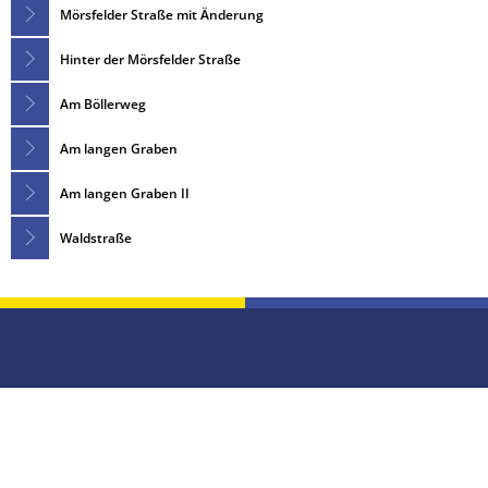
Mörsfelder Straße mit Änderung
Vergabeverfahren
Klimaschutz
Hinter der Mörsfelder Straße
Wahlen
Meldeamt
Am Böllerweg
Informationen zur E-Rech
Nachrichtenbla
Am langen Graben
Ordnungsamt
Am langen Graben II
Schiedsmann
Waldstraße
Sicherheitsbera
Standesamt
Wasserversorg