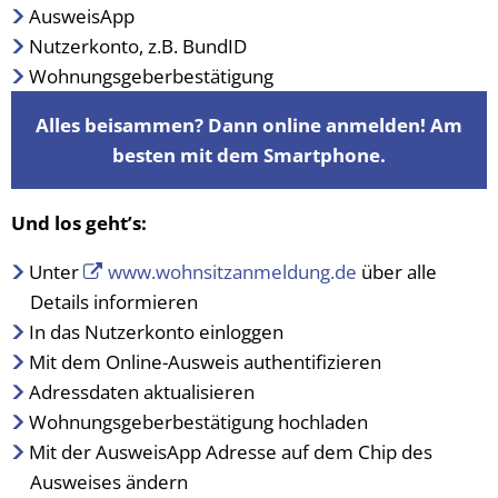
AusweisApp
Vergabeverfahren
Klimaschutz
Nutzerkonto, z.B. BundID
Wahlen
Meldeamt
Wohnungsgeberbestätigung
Informationen zur E-Rech
Nachrichtenbla
Alles beisammen? Dann online anmelden! Am
besten mit dem Smartphone.
Ordnungsamt
Schiedsmann
Und los geht’s:
Sicherheitsbera
Unter
www.wohnsitzanmeldung.de
über alle
Standesamt
Details informieren
In das Nutzerkonto einloggen
Wasserversorg
Mit dem Online-Ausweis authentifizieren
Adressdaten aktualisieren
Wohnungsgeberbestätigung hochladen
Mit der AusweisApp Adresse auf dem Chip des
Ausweises ändern