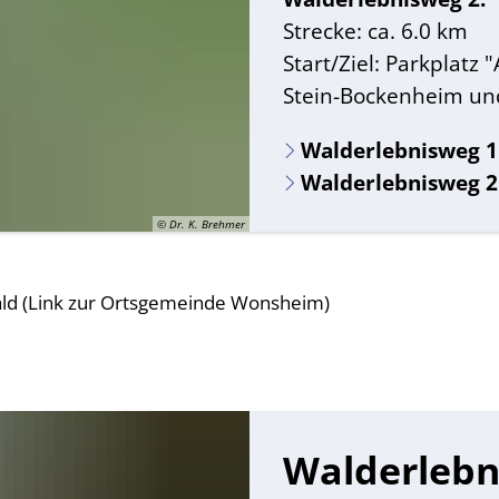
Namensä
Strecke: ca. 6.0 km
Start/Ziel: Parkplatz 
Sterbefäl
Stein-Bockenheim un
Urkunde
Selbstbe
Walderlebnisweg 1
Walderlebnisweg 2
© Dr. K. Brehmer
d (Link zur Ortsgemeinde Wonsheim)
Walderlebn