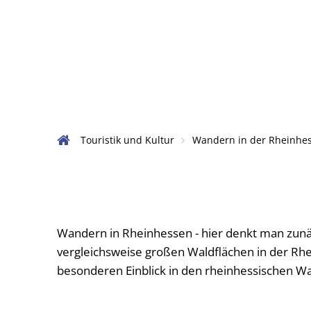
Verwaltu
Aktuelles
Amtlich
Touristik und Kultur
Wandern in der Rheinhes
Ansprech
Waldwanderwege
Datenschu
Meldeste
Wandern in Rheinhessen - hier denkt man zunäc
Nachrufe
vergleichsweise großen Waldflächen in der R
besonderen Einblick in den rheinhessischen Wal
Rats- un
Satzunge