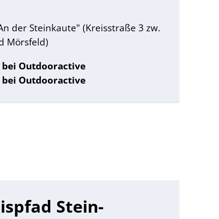
Eheschließung
nderung
Rathaus Wonshe
"An der Steinkaute" (Kreisstraße 3 zw.
le
Termine für Sam
d Mörsfeld)
nwesen
Sitzungssaal Ve
stimmungsgesetz
 bei Outdooractive
 bei Outdooractive
ispfad Stein-