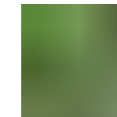
Stellena
Über die
Vergabev
Wahlen
Informat