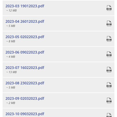
2023-03 19012023.pdf
Vergabeverfahren
Klimaschutz
~ 12 MB
Wahlen
Meldeamt
2023-04 26012023.pdf
~ 5 MB
Informationen zur E-Rech
Nachrichtenbla
2023-05 02022023.pdf
Ordnungsamt
~ 8 MB
Schiedsmann
2023-06 09022023.pdf
~ 4 MB
Sicherheitsbera
2023-07 16022023.pdf
Standesamt
~ 13 MB
Wasserversorg
2023-08 23022023.pdf
~ 5 MB
2023-09 02032023.pdf
~ 2 MB
2023-10 09032023.pdf