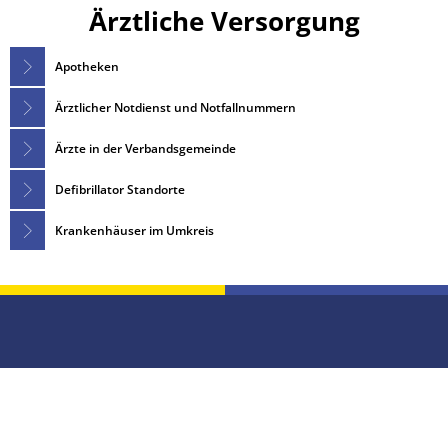
Ärztliche
Ärztliche Versorgung
Vergabeverfahren
Klimaschutz
Versorgung
Wahlen
Meldeamt
Apotheken
Informationen zur E-Rech
Nachrichtenbla
Ärztlicher Notdienst und Notfallnummern
Ordnungsamt
Ärzte in der Verbandsgemeinde
Schiedsmann
Defibrillator Standorte
Sicherheitsbera
Krankenhäuser im Umkreis
Standesamt
Wasserversorg