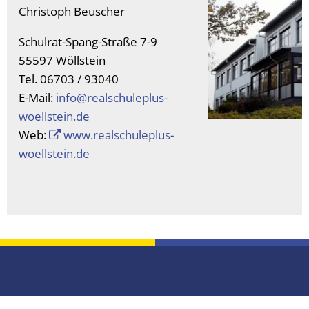
Christoph Beuscher
Vergabeverfahren
Klimaschutz
Schulrat-Spang-Straße 7-9
Wahlen
Meldeamt
55597 Wöllstein
Informationen zur E-Rech
Nachrichtenbla
Tel. 06703 / 93040
E-Mail:
info@realschuleplus-
Ordnungsamt
woellstein.
de
Schiedsmann
Web:
www.realschuleplus-
woellstein.de
Sicherheitsbera
Standesamt
Wasserversorg