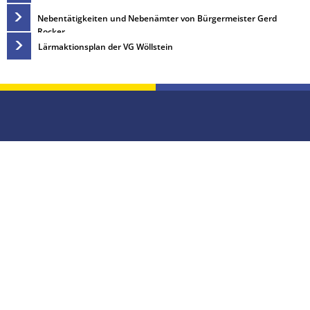
Vergabeverfahren
Klimaschutz
Nebentätigkeiten und Nebenämter von Bürgermeister Gerd
Rocker
Wahlen
Meldeamt
Lärmaktionsplan der VG Wöllstein
Informationen zur E-Rech
Nachrichtenbla
Ordnungsamt
Schiedsmann
Sicherheitsbera
Standesamt
Wasserversorg