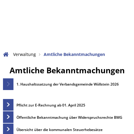
Verwaltung
Bürgerservice
Leben in der VG
Touristik und Kultur
Aktuelles
Was erledige ic
Ortsgemeinden
Amtliche Bekanntmachun
Abfallentsorgu
Wandern in der Rheinhes
Bildung
Ansprechpartner und Zus
Abwasserbeseit
Radfahren
Büchereien und Büchersc
Verwaltung
Amtliche Bekanntmachungen
Datenschutz in der VG Wöl
Bezirksschornst
Sehenswürdigkeiten
Vereine und Ehrenamt
Amtliche
Amtliche Bekanntmachungen
Meldestelle nach dem Hin
Bauleitplanung
Freizeit- und Erlebnisbad
Kirchen
Nachrufe
Bürgerbus
Bekanntmachungen
1. Haushaltssatzung der Verbandsgemeinde Wöllstein 2026
Grillhütte in Wöllstein
Soziale Dienste
Rats- und Bürgerinformat
Gleichstellungs
Weinmajestäten der Ver
Blaulicht
Pflicht zur E-Rechnung ab 01. April 2025
Satzungen und Verordnu
Formulare und 
Tourist Information und L
Einkaufen
Stellenangebote
Friedhofsverwa
Öffentliche Bekanntmachung über Widerspruchsrechte BMG
Veranstaltungskalender
Über die Verbandsgemei
Katastrophen-/N
Übersicht über die kommunalen Steuerhebesätze