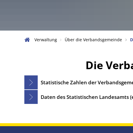
Stellena
Über die
Vergabev
Verwaltung
Über die Verbandsgemeinde
D
Wahlen
Informat
Die
Die Verb
Verbandsgemeinde
Statistische Zahlen der Verbandsgem
in
Daten des Statistischen Landesamts (
Zahlen