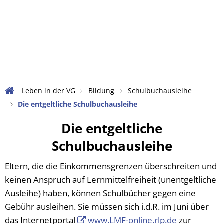
Verwaltung
Bürgerservice
Leben in der VG
Touristik und Kultur
Aktuelles
Was erledige ic
Ortsgemeinden
Amtliche Bekanntmachun
Abfallentsorgu
Wandern in der Rheinhes
Bildung
Ansprechpartner und Zus
Abwasserbeseit
Radfahren
Büchereien und Büchersc
Leben in der VG
Bildung
Schulbuchausleihe
Datenschutz in der VG Wöl
Bezirksschornst
Sehenswürdigkeiten
Die entgeltliche Schulbuchausleihe
Vereine und Ehrenamt
Meldestelle nach dem Hin
Bauleitplanung
Freizeit- und Erlebnisbad
Die
Die entgeltliche
Kirchen
Nachrufe
Bürgerbus
Schulbuchausleihe
Grillhütte in Wöllstein
entgeltliche
Soziale Dienste
Rats- und Bürgerinformat
Gleichstellungs
Weinmajestäten der Ver
Eltern, die die Einkommensgrenzen überschreiten und
Blaulicht
Schulbuchausleihe
Satzungen und Verordnu
Formulare und 
keinen Anspruch auf Lernmittelfreiheit (unentgeltliche
Tourist Information und L
Einkaufen
Ausleihe) haben, können Schulbücher gegen eine
Stellenangebote
Friedhofsverwa
Veranstaltungskalender
Gebühr ausleihen. Sie müssen sich i.d.R. im Juni über
Über die Verbandsgemei
Katastrophen-/N
das Internetportal
www.LMF-online.rlp.de
zur