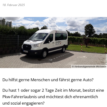
18. Februar 2025
Vergabeverfahren
Klimaschutz
Wahlen
Meldeamt
Informationen zur E-Rech
Nachrichtenbla
Ordnungsamt
Schiedsmann
Sicherheitsbera
Standesamt
© Verbandsgemeinde Wöllstein
Wasserversorg
Du hilfst gerne Menschen und fährst gerne Auto?
Du hast 1 oder sogar 2 Tage Zeit im Monat, besitzt eine
Pkw-Fahrerlaubnis und möchtest dich ehrenamtlich
und sozial engagieren?