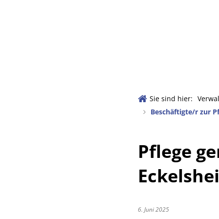
Verwaltu
Aktuelles
Amtlich
Sie sind hier:
Verwa
Beschäftigte/r zur 
Ansprech
Datenschu
Pflege g
Meldeste
Eckelshe
Nachrufe
Rats- un
6. Juni 2025
Satzunge