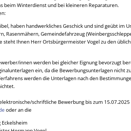
ns beim Winterdienst und bei kleineren Reparaturen.
Namensä
en:
Sterbefäl
lexibel, haben handwerkliches Geschick und sind geübt im 
Urkunde
rn, Rasenmähern, Gemeindefahrzeug (Weinbergsschleppe
Selbstbe
e steht Ihnen Herr Ortsbürgermeister Vogel zu den üblic
erber/innen werden bei gleicher Eignung bevorzugt berüc
iginalunterlagen ein, da die Bewerbungsunterlagen nicht 
Verfahrens werden die Unterlagen nach den Bestimmung
chtet.
e elektronische/schriftliche Bewerbung bis zum 15.07.2025
de
oder an die
 Eckelsheim
ister Hermann Vogel