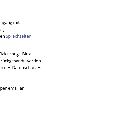
Eheschließung
nderung
Rathaus Wonshe
le
Termine für Sam
Umgang mit
nwesen
Sitzungssaal Ve
r).
stimmungsgesetz
hen
Sprechzeiten
ksichtigt. Bitte
zurückgesandt werden.
en des Datenschutzes
 per email an