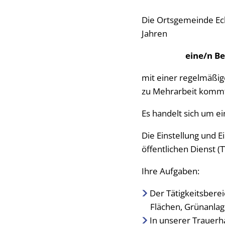
Stellena
Die Ortsgemeinde Eck
Jahren
Über die
Vergabev
eine/n B
Wahlen
mit einer regelmäßig
zu Mehrarbeit kommt
Informat
Es handelt sich um ei
Die Einstellung und E
öffentlichen Dienst (
Ihre Aufgaben:
Der Tätigkeitsbere
Flächen, Grünanlag
In unserer Trauerha