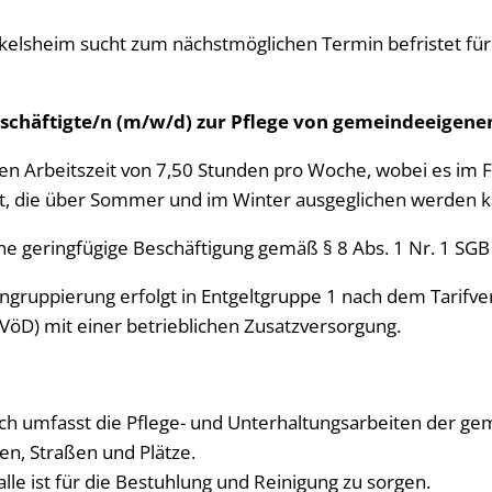
Sitzun
Haupt
Nachr
ngebote
Friedhofsverwaltung
Manda
elsheim sucht zum nächstmöglichen Termin befristet für
Hausha
Dokument
Nachr
Vorlag
 Verbandsgemeinde
Katastrophen-/Notfallvorsorge
Sonsti
Gesch
Friedh
erfahren
eschäftigte/n (m/w/d) zur Pflege von gemeindeeigene
Klimaschutz
Die Ve
Verga
Satzu
Meldeamt
en Arbeitszeit von 7,50 Stunden pro Woche, wobei es im 
Berühm
Öffent
Online 
Satzun
, die über Sommer und im Winter ausgeglichen werden 
ionen zur E-Rechnung
Nachrichtenblatt
Besch
2026
Hunde
ne geringfügige Beschäftigung gemäß § 8 Abs. 1 Nr. 1 SGB
Ordnungsamt
2025
Wiede
ingruppierung erfolgt in Entgeltgruppe 1 nach dem Tarifve
Schiedsmann
2024
TVöD) mit einer betrieblichen Zusatzversorgung.
2023
Sicherheitsberater für Senioren
2022
Standesamt
Geburte
ich umfasst die Pflege- und Unterhaltungsarbeiten der g
Wasserversorgung
Heiraten
Trinkwas
en, Straßen und Plätze.
Kirchenau
lle ist für die Bestuhlung und Reinigung zu sorgen.