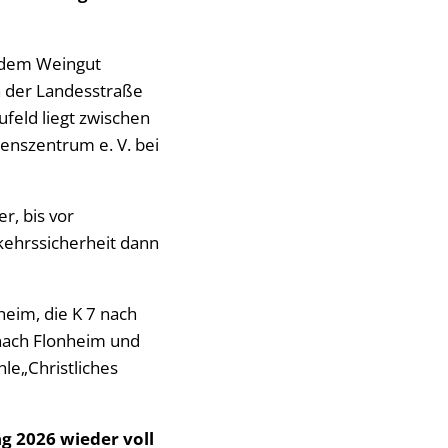
n dem Weingut
 der Landesstraße
feld liegt zwischen
enszentrum e. V. bei
r, bis vor
ehrssicherheit dann
eim, die K 7 nach
nach Flonheim und
le„Christliches
g 2026 wieder voll