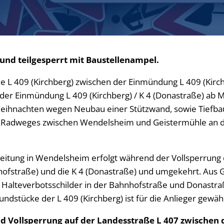
Namensä
Sterbefäl
Urkunde
und teilgesperrt mit Baustellenampel.
Selbstbe
ie L 409 (Kirchberg) zwischen der Einmündung L 409 (Kirch
der Einmündung L 409 (Kirchberg) / K 4 (Donastraße) ab M
Weihnachten wegen Neubau einer Stützwand, sowie Tiefb
 Radweges zwischen Wendelsheim und Geistermühle an di
leitung in Wendelsheim erfolgt während der Vollsperrung 
hofstraße) und die K 4 (Donastraße) und umgekehrt. Aus
d Halteverbotsschilder in der Bahnhofstraße und Donastraß
undstücke der L 409 (Kirchberg) ist für die Anlieger gewähr
d Vollsperrung auf der Landesstraße L 407 zwischen