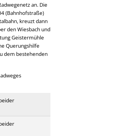
Radwegenetz an. Die
04 (Bahnhofstraße)
albahn, kreuzt dann
über den Wiesbach und
htung Geistermühle
ine Querungshilfe
s zu dem bestehenden
s Radweges
beider
beider