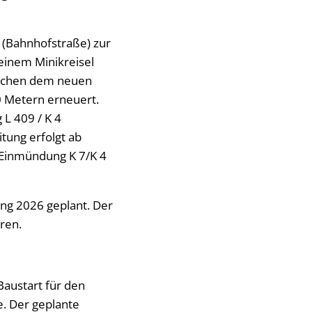
 (Bahnhofstraße) zur
einem Minikreisel
ischen dem neuen
0 Metern erneuert.
 L 409 / K 4
tung erfolgt ab
 Einmündung K 7/K 4
ang 2026 geplant. Der
ren.
Baustart für den
 Der geplante