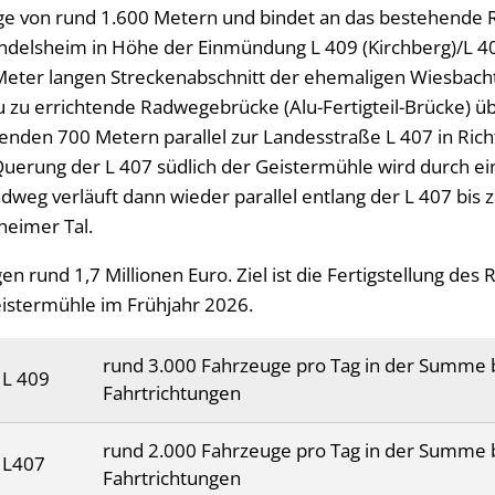
ge von rund 1.600 Metern und bindet an das bestehende 
endelsheim in Höhe der Einmündung L 409 (Kirchberg)/L 4
eter langen Streckenabschnitt der ehemaligen Wiesbacht
u zu errichtende Radwegebrücke (Alu-Fertigteil-Brücke) 
benden 700 Metern parallel zur Landesstraße L 407 in Ric
 Querung der L 407 südlich der Geistermühle wird durch e
adweg verläuft dann wieder parallel entlang der L 407 bi
heimer Tal.
n rund 1,7 Millionen Euro. Ziel ist die Fertigstellung de
stermühle im Frühjahr 2026.
rund 3.000 Fahrzeuge pro Tag in der Summe 
 L 409
Fahrtrichtungen
rund 2.000 Fahrzeuge pro Tag in der Summe 
 L407
Fahrtrichtungen