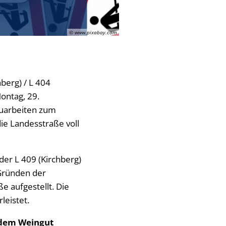
Eheschließung
nderung
Rathaus Wonshe
le
© www.pixabay.com
Termine für Sam
nwesen
Sitzungssaal Ve
stimmungsgesetz
berg) / L 404
ontag, 29.
auarbeiten zum
e Landesstraße voll
der L 409 (Kirchberg)
 Gründen der
e aufgestellt. Die
leistet.
 dem Weingut