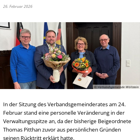
26. Februar 2026
Vergabeverfahren
Klimaschutz
Wahlen
Meldeamt
Informationen zur E-Rech
Nachrichtenbla
Ordnungsamt
Schiedsmann
Sicherheitsbera
Standesamt
© Verbandsgemeinde Wöllstein
Wasserversorg
In der Sitzung des Verbandsgemeinderates am 24.
Februar stand eine personelle Veränderung in der
Verwaltungsspitze an, da der bisherige Beigeordnete
Thomas Pitthan zuvor aus persönlichen Gründen
seinen Rücktritt erklärt hatte.