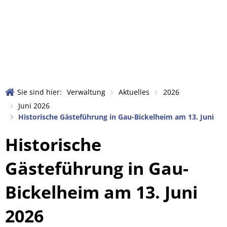
Verwaltung
Bürgerservice
Leben in der VG
Touristik und Kultur
Aktuelles
Was erledige ic
Ortsgemeinden
Amtliche Bekanntmachun
Abfallentsorgu
Wandern in der Rheinhes
Bildung
Ansprechpartner und Zus
Abwasserbeseit
Radfahren
Büchereien und Büchersc
Sie sind hier:
Verwaltung
Aktuelles
2026
Datenschutz in der VG Wöl
Bezirksschornst
Sehenswürdigkeiten
Juni 2026
Vereine und Ehrenamt
Historische Gästeführung in Gau-Bickelheim am 13. Juni
Meldestelle nach dem Hin
Bauleitplanung
Freizeit- und Erlebnisbad
Kirchen
Historische
Nachrufe
Bürgerbus
Grillhütte in Wöllstein
Soziale Dienste
Rats- und Bürgerinformat
Gleichstellungs
Gästeführung in Gau-
Weinmajestäten der Ver
Blaulicht
Satzungen und Verordnu
Formulare und 
Bickelheim am 13. Juni
Tourist Information und L
Einkaufen
Stellenangebote
Friedhofsverwa
Veranstaltungskalender
2026
Über die Verbandsgemei
Katastrophen-/N