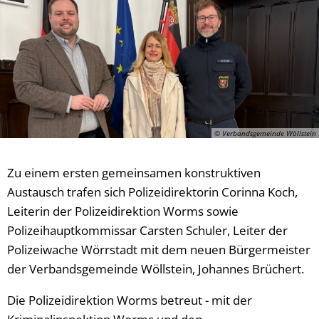
Vergabeverfahren
Klimaschutz
Wahlen
Meldeamt
Informationen zur E-Rech
Nachrichtenbla
Ordnungsamt
Schiedsmann
© Verbandsgemeinde Wöllstein
Sicherheitsbera
Zu einem ersten gemeinsamen konstruktiven
Standesamt
Austausch trafen sich Polizeidirektorin Corinna Koch,
Leiterin der Polizeidirektion Worms sowie
Wasserversorg
Polizeihauptkommissar Carsten Schuler, Leiter der
Polizeiwache Wörrstadt mit dem neuen Bürgermeister
der Verbandsgemeinde Wöllstein, Johannes Brüchert.
Die Polizeidirektion Worms betreut - mit der