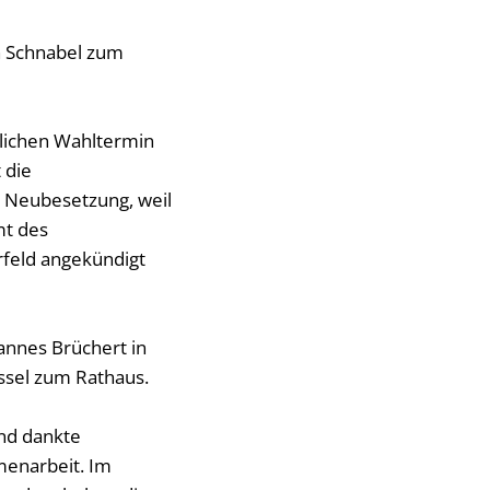
Eheschließung
nderung
Rathaus Wonshe
n Schnabel zum
le
Termine für Sam
nwesen
Sitzungssaal Ve
stimmungsgesetz
lichen Wahltermin
 die
 Neubesetzung, weil
mt des
feld angekündigt
annes Brüchert in
üssel zum Rathaus.
und dankte
menarbeit. Im