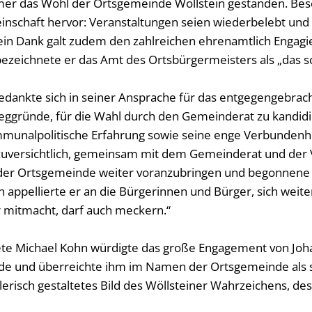
mer das Wohl der Ortsgemeinde Wöllstein gestanden. Bes
nschaft hervor: Veranstaltungen seien wiederbelebt un
ein Dank galt zudem den zahlreichen ehrenamtlich Engagi
zeichnete er das Amt des Ortsbürgermeisters als „das s
edankte sich in seiner Ansprache für das entgegengebrac
eggründe, für die Wahl durch den Gemeinderat zu kandidie
mmunalpolitische Erfahrung sowie seine enge Verbundenhei
 zuversichtlich, gemeinsam mit dem Gemeinderat und der 
g der Ortsgemeinde weiter voranzubringen und begonnene
h appellierte er an die Bürgerinnen und Bürger, sich weit
 mitmacht, darf auch meckern.“
ete Michael Kohn würdigte das große Engagement von Joh
e und überreichte ihm im Namen der Ortsgemeinde als s
lerisch gestaltetes Bild des Wöllsteiner Wahrzeichens, d