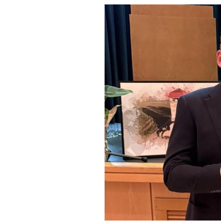
Stellena
Über die
Vergabev
Wahlen
Informat