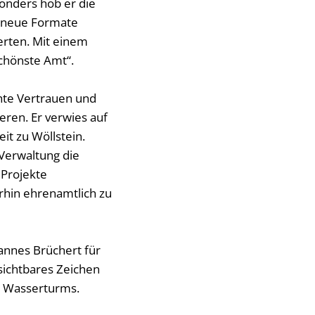
onders hob er die
d neue Formate
erten. Mit einem
chönste Amt“.
hte Vertrauen und
ren. Er verwies auf
t zu Wöllstein.
Verwaltung die
 Projekte
erhin ehrenamtlich zu
annes Brüchert für
ichtbares Zeichen
es Wasserturms.