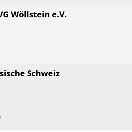
Namensä
G Wöllstein e.V.
Sterbefäl
Urkunde
Selbstbe
sische Schweiz
e