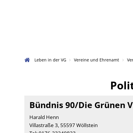
Verwaltu
Aktuelles
Amtlich
Leben in der VG
Vereine und Ehrenamt
Ve
Ansprech
Politische
Poli
Datenschu
Meldeste
Verbände
Bündnis 90/Die Grünen V
Nachrufe
auf
Harald Henn
Rats- un
Villastraße 3, 55597 Wöllstein
VG
Satzunge