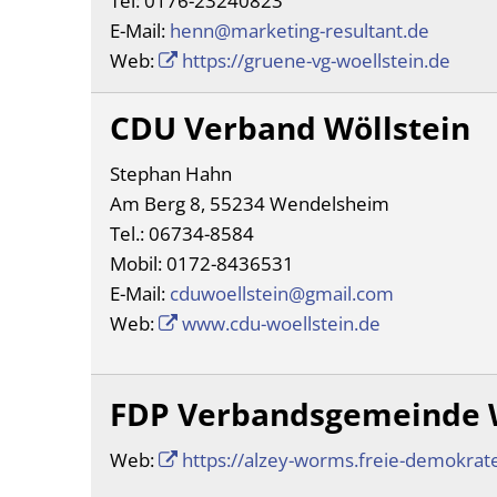
Tel: 0176-23240823
Ebene
E-Mail:
henn@marketing-resultant.de
Stellena
Web:
https://gruene-vg-woellstein.de
Über die
CDU Verband Wöllstein
Vergabev
Wahlen
Stephan Hahn
Am Berg 8, 55234 Wendelsheim
Informat
Tel.: 06734-8584
Mobil: 0172-8436531
E-Mail:
cduwoellstein@gmail.com
Web:
www.cdu-woellstein.de
FDP Verbandsgemeinde W
Web:
https://alzey-worms.freie-demokrat