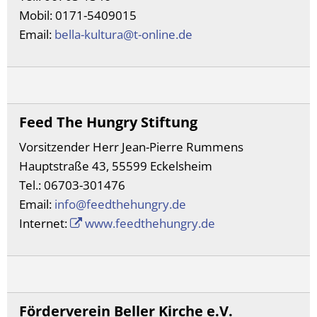
Mobil: 0171-5409015
Vergabeverfahren
Klimaschutz
Email:
bella-kultura@t-online.de
Wahlen
Meldeamt
Informationen zur E-Rech
Nachrichtenbla
Ordnungsamt
Feed The Hungry Stiftung
Schiedsmann
Vorsitzender Herr Jean-Pierre Rummens
Sicherheitsbera
Hauptstraße 43, 55599 Eckelsheim
Tel.: 06703-301476
Standesamt
Email:
info@feedthehungry.de
Wasserversorg
Internet:
www.feedthehungry.de
Förderverein Beller Kirche e.V.